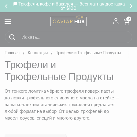
Перейти к материалу
🚚 Трюфели, кофе и бакалея — бесплатная доставка
от $100
Предыдущий
Сл
Открыть кор
0
Открыть меню
Главная
/
Коллекции
/
Трюфели и Трюфельные Продукты
Трюфели и
Трюфельные Продукты
От тонкого ломтика чёрного трюфеля поверх пасты
до ложки трюфельного сливочного масла на стейке —
наша коллекция итальянских трюфелей предлагает
любой формат на выбор. От целых трюфелей до
масел, соусов, специй и многого другого.