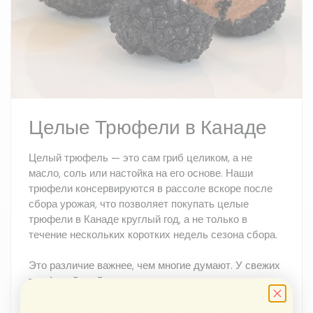
Целые Трюфели в Канаде
Целый трюфель — это сам гриб целиком, а не
масло, соль или настойка на его основе. Наши
трюфели консервируются в рассоле вскоре после
сбора урожая, что позволяет покупать целые
трюфели в Канаде круглый год, а не только в
течение нескольких коротких недель сезона сбора.
Это различие важнее, чем многие думают. У свежих
трюфелей крайне короткое окно доступности —
например, чёрный летний трюфель собирают
примерно с мая по август — и, будучи выкопанными,