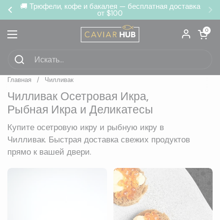
Перейти к материалу
❄️ Прибывает Гарантированно Свежим
Предыдущий
Сл
Открыть кор
0
Открыть меню
Главная
/
Чилливак
Чилливак Осетровая Икра,
Рыбная Икра и Деликатесы
Купите осетровую икру и рыбную икру в
Чилливак. Быстрая доставка свежих продуктов
прямо к вашей двери.