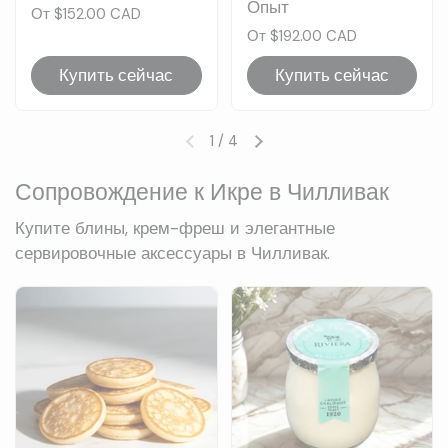
Опыт
Цена:
От $152.00 CAD
Цена:
От $192.00 CAD
Купить сейчас
Купить сейчас
1
/
4
Предыдущий слайд
Следующий слайд
Сопровождение к Икре в Чилливак
Купите блины, крем-фреш и элегантные
сервировочные аксессуары в Чилливак.