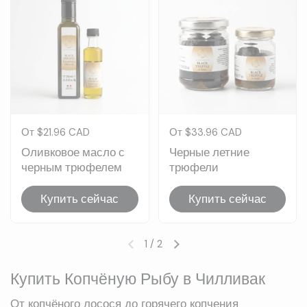
Цена:
От $21.96 CAD
Цена:
От $33.96 CAD
Оливковое масло с
Черные летние
черным трюфелем
трюфели
Купить сейчас
Купить сейчас
1
/
2
Предыдущий слайд
Следующий слайд
Купить Копчёную Рыбу в Чилливак
От копчёного лосося до горячего копчения