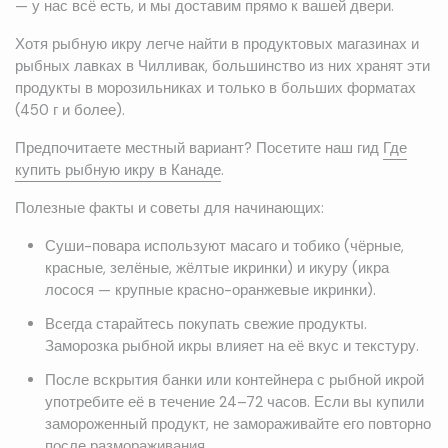
— у нас всё есть, и мы доставим прямо к вашей двери.
Хотя рыбную икру легче найти в продуктовых магазинах и
рыбных лавках в Чилливак, большинство из них хранят эти
продукты в морозильниках и только в больших форматах
(450 г и более).
Предпочитаете местный вариант? Посетите наш гид
Где
купить рыбную икру в Канаде
.
Полезные факты и советы для начинающих:
Суши-повара используют масаго и тобико (чёрные,
красные, зелёные, жёлтые икринки) и икуру (икра
лосося — крупные красно-оранжевые икринки).
Всегда старайтесь покупать свежие продукты.
Заморозка рыбной икры влияет на её вкус и текстуру.
После вскрытия банки или контейнера с рыбной икрой
употребите её в течение 24–72 часов. Если вы купили
замороженный продукт, не замораживайте его повторно
после размораживания.