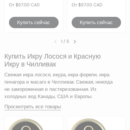
Цена:
От $97.00 CAD
Цена:
От $97.00 CAD
Купить сейчас
Купить сейчас
1
/
5
Предыдущий слайд
Следующий слайд
Купить Икру Лосося и Красную
Икру в Чилливак
Свежая икра лосося, икура, икра форели, икра
пинагора и масаго в Чилливак. Свежая, никогда
не замороженная и пастеризованная. Из
холодных вод Канады, США и Европы.
Просмотреть все товары