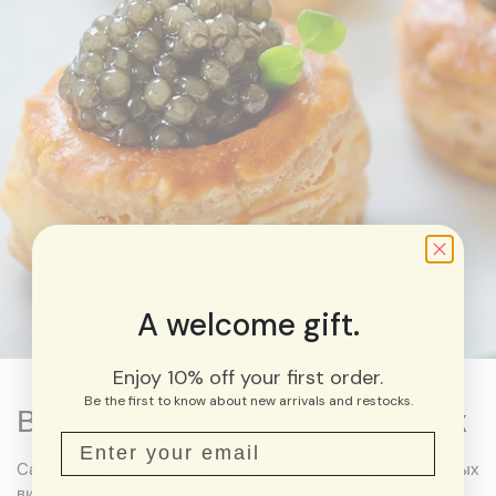
A welcome gift.
Enjoy 10% off your first order.
Be the first to know about new arrivals and restocks.
Виды Чёрной Икры в Чилливак
CaviarHub предлагает 10 различных, тщательно отобранных
видов осетровой икры в Канаде, многие из которых вы