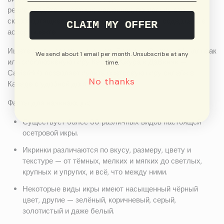
редко найдёте в местных магазинах, поскольку это
скоропортящиеся продукты, которые дорого содержать в
CLAIM MY OFFER
ассортименте.
Ищете ли вы престижную икру Белуги и Осетры в Чилливак
We send about 1 email per month. Unsubscribe at any
или эксклюзивную икру Калуги, Амура и ДаВинчи —
time.
CaviarHub позволяет купить осетровую икру онлайн в
No thanks
Канаде с удобной доставкой.
Факты для начинающих:
Существует более 30 различных видов настоящей
осетровой икры.
Икринки различаются по вкусу, размеру, цвету и
текстуре — от тёмных, мелких и мягких до светлых,
крупных и упругих, и всё, что между ними.
Некоторые виды икры имеют насыщенный чёрный
цвет, другие — зелёный, коричневый, серый,
золотистый и даже белый.