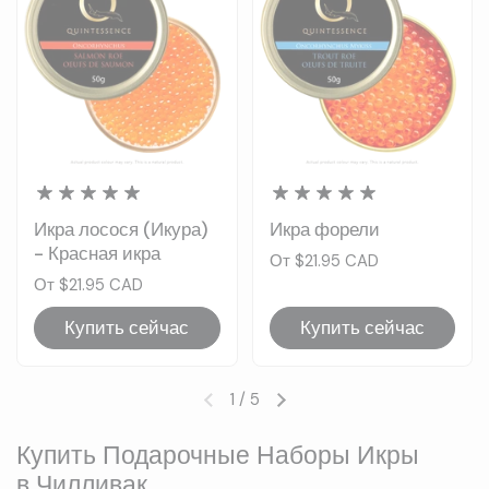
Икра лосося (Икура)
Икра форели
- Красная икра
Цена:
От $21.95 CAD
Цена:
От $21.95 CAD
Купить сейчас
Купить сейчас
1
/
5
Предыдущий слайд
Следующий слайд
Купить Подарочные Наборы Икры
в Чилливак