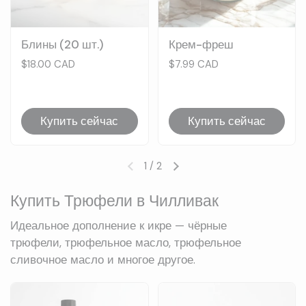
Блины (20 шт.)
Крем-фреш
Цена:
$18.00 CAD
Цена:
$7.99 CAD
Купить сейчас
Купить сейчас
1
/
2
Предыдущий слайд
Следующий слайд
Купить Трюфели в Чилливак
Идеальное дополнение к икре — чёрные
трюфели, трюфельное масло, трюфельное
сливочное масло и многое другое.