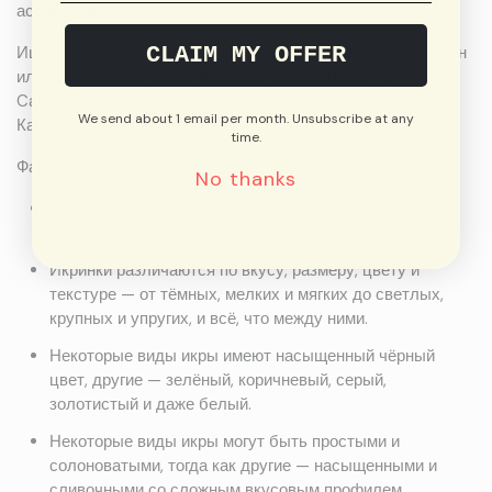
ассортименте.
CLAIM MY OFFER
Ищете ли вы престижную икру Белуги и Осетры в Монктон
или эксклюзивную икру Калуги, Амура и ДаВинчи —
CaviarHub позволяет купить осетровую икру онлайн в
We send about 1 email per month. Unsubscribe at any
Канаде с удобной доставкой.
time.
Факты для начинающих:
No thanks
Существует более 30 различных видов настоящей
осетровой икры.
Икринки различаются по вкусу, размеру, цвету и
текстуре — от тёмных, мелких и мягких до светлых,
крупных и упругих, и всё, что между ними.
Некоторые виды икры имеют насыщенный чёрный
цвет, другие — зелёный, коричневый, серый,
золотистый и даже белый.
Некоторые виды икры могут быть простыми и
солоноватыми, тогда как другие — насыщенными и
сливочными со сложным вкусовым профилем.