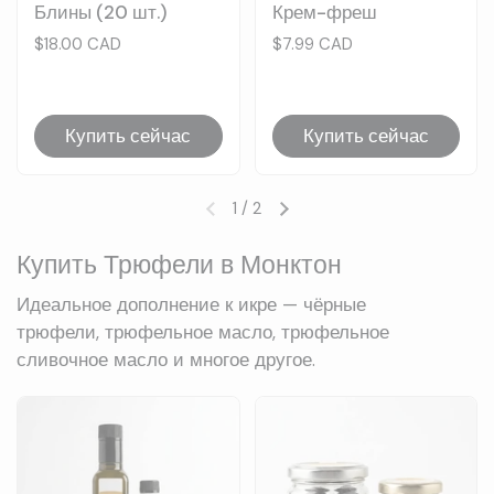
Блины (20 шт.)
Крем-фреш
Цена:
$18.00 CAD
Цена:
$7.99 CAD
Купить сейчас
Купить сейчас
1
/
2
Предыдущий слайд
Следующий слайд
Купить Трюфели в Монктон
Идеальное дополнение к икре — чёрные
трюфели, трюфельное масло, трюфельное
сливочное масло и многое другое.