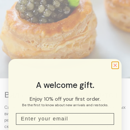
A welcome gift.
Виды Чёрной Икры в Монктон
Enjoy 10% off your first order.
Be the first to know about new arrivals and restocks.
CaviarHub предлагает 10 различных, тщательно отобранных
видов осетровой икры в Канаде, многие из которых вы
редко найдёте в местных магазинах, поскольку это
скоропортящиеся продукты, которые дорого содержать в