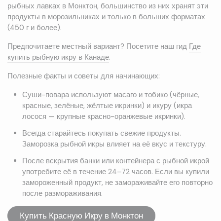
рыбных лавках в Монктон, большинство из них хранят эти
продукты в морозильниках и только в больших форматах
(450 г и более).
Предпочитаете местный вариант? Посетите наш гид
Где
купить рыбную икру в Канаде
.
Полезные факты и советы для начинающих:
Суши-повара используют масаго и тобико (чёрные,
красные, зелёные, жёлтые икринки) и икуру (икра
лосося — крупные красно-оранжевые икринки).
Всегда старайтесь покупать свежие продукты.
Заморозка рыбной икры влияет на её вкус и текстуру.
После вскрытия банки или контейнера с рыбной икрой
употребите её в течение 24–72 часов. Если вы купили
замороженный продукт, не замораживайте его повторно
после размораживания.
Купить Красную Икру в Монктон