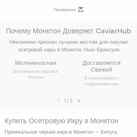
Проверено
Почему Монктон Доверяет CaviarHub
Неизменно признан лучшим местом для покупки
осетровой икры в Монктон, Нью-Брансуик
Молниеносная
Доставляется
Свежей
Доставка всех заказов в
Монктон
В термоупаковке с
хладоэлементами
1
/
2
Предыдущий слайд
Следующий слайд
Купить Осетровую Икру в Монктон
Премиальная чёрная икра в Монктон — Белуга,