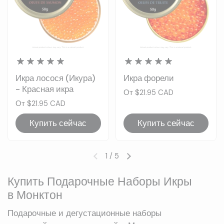
Икра лосося (Икура)
Икра форели
- Красная икра
Цена:
От $21.95 CAD
Цена:
От $21.95 CAD
Купить сейчас
Купить сейчас
1
/
5
Предыдущий слайд
Следующий слайд
Купить Подарочные Наборы Икры
в Монктон
Подарочные и дегустационные наборы