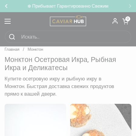
Перейти к материалу
❄️ Прибывает Гарантированно Свежим
Предыдущий
Сл
Открыть кор
0
Открыть меню
Главная
/
Монктон
Монктон Осетровая Икра, Рыбная
Икра и Деликатесы
Купите осетровую икру и рыбную икру в
Монктон. Быстрая доставка свежих продуктов
прямо к вашей двери.