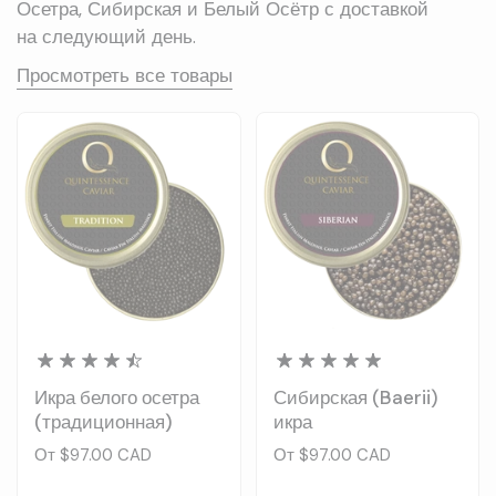
Осетра, Сибирская и Белый Осётр с доставкой
на следующий день.
Просмотреть все товары
Икра белого осетра
Сибирская (Baerii)
(традиционная)
икра
Цена:
От $97.00 CAD
Цена:
От $97.00 CAD