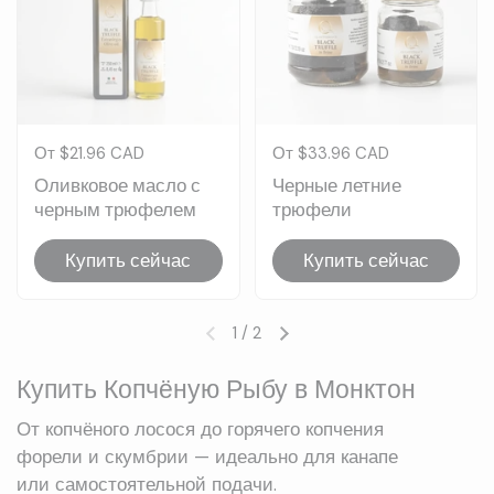
Цена:
От $21.96 CAD
Цена:
От $33.96 CAD
Оливковое масло с
Черные летние
черным трюфелем
трюфели
Купить сейчас
Купить сейчас
1
/
2
Предыдущий слайд
Следующий слайд
Купить Копчёную Рыбу в Монктон
От копчёного лосося до горячего копчения
форели и скумбрии — идеально для канапе
или самостоятельной подачи.