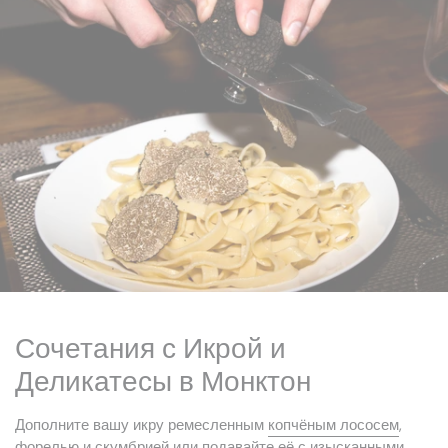
Сочетания с Икрой и
Деликатесы в Монктон
Дополните вашу икру ремесленным
копчёным лососем
,
форелью и скумбрией или подавайте её с изысканными