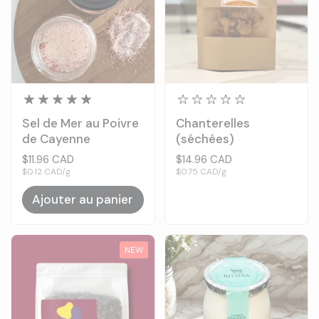
Sel de Mer au Poivre
Chanterelles
de Cayenne
(séchées)
Prix:
$11.96 CAD
Prix:
$14.96 CAD
Prix à l'unité:
$0.12 CAD/g
Prix à l'unité:
$0.75 CAD/g
Ajouter au panier
NEW