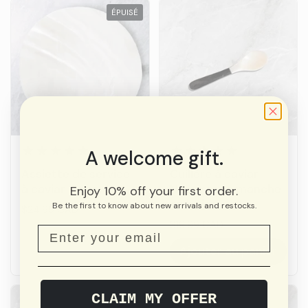
ÉPUISÉ
A welcome gift.
Assiette de service
Cuillère à caviar –
à caviar – nacre
Nacre avec manche
Enjoy 10% off your first order.
en bois
Be the first to know about new arrivals and restocks.
Prix:
$24.99 CAD
Prix:
$19.99 CAD
Ajouter au panier
CLAIM MY OFFER