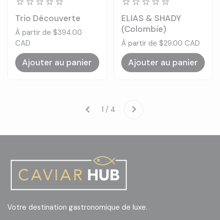
Trio Découverte
ELIAS & SHADY
(Colombie)
Prix:
À partir de $394.00
CAD
Prix:
À partir de $29.00 CAD
Ajouter au panier
Ajouter au panier
Suivant
1 / 4
Précédent
Votre destination gastronomique de luxe.