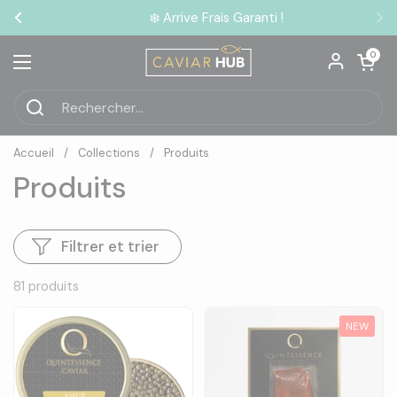
Passer au contenu
❄️ Arrive Frais Garanti !
Précédent
Su
Ouvrir le pa
0
Ouvrir le menu
Accueil
/
Collections
/
Produits
Produits
Filtrer et trier
81 produits
NEW