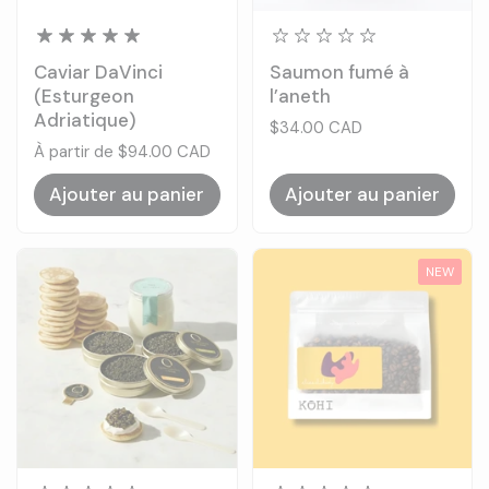
Caviar DaVinci
Saumon fumé à
(Esturgeon
l’aneth
Adriatique)
Prix:
$34.00 CAD
Prix:
À partir de $94.00 CAD
Ajouter au panier
Ajouter au panier
NEW